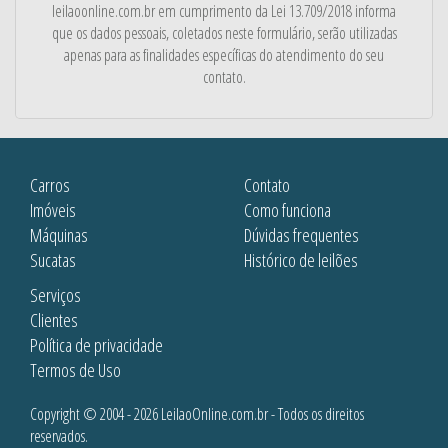
leilaoonline.com.br em cumprimento da Lei 13.709/2018 informa
que os dados pessoais, coletados neste formulário, serão utilizadas
apenas para as finalidades específicas do atendimento do seu
contato.
Carros
Contato
Imóveis
Como funciona
Máquinas
Dúvidas frequentes
Sucatas
Histórico de leilões
Serviços
Clientes
Política de privacidade
Termos de Uso
Copyright © 2004 - 2026 LeilaoOnline.com.br - Todos os direitos
reservados.