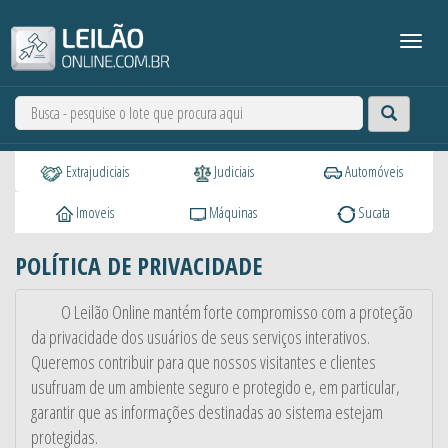
Extrajudiciais
Judiciais
Automóveis
Imoveis
Máquinas
Sucata
POLÍTICA DE PRIVACIDADE
O Leilão Online mantém forte compromisso com a proteção
da privacidade dos usuários de seus serviços interativos.
Queremos contribuir para que nossos visitantes e clientes
usufruam de um ambiente seguro e protegido e, em particular,
garantir que as informações destinadas ao sistema estejam
protegidas.