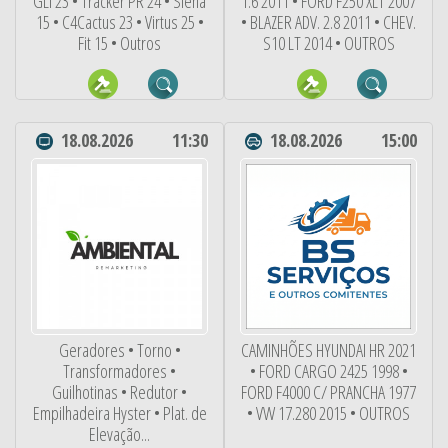
GLI 23 • Tracker PR 24 • Siena
1.6 2011 • FORD F250 XLT 2007
15 • C4Cactus 23 • Virtus 25 •
• BLAZER ADV. 2.8 2011 • CHEV.
Fit 15 • Outros
S10 LT 2014 • OUTROS
18.08.2026
11:30
18.08.2026
15:00
Geradores • Torno •
CAMINHÕES HYUNDAI HR 2021
Transformadores •
• FORD CARGO 2425 1998 •
Guilhotinas • Redutor •
FORD F4000 C/ PRANCHA 1977
Empilhadeira Hyster • Plat. de
• VW 17.280 2015 • OUTROS
Elevação...