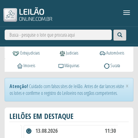
Extrajudiciais
Judiciais
Automóveis
Imoveis
Máquinas
Sucata
×
Atenção!
Cuidado com falsos sites de leilão. Antes de dar lances visite
os lotes e confirme o registro do Leiloeiro nos orgãos competentes.
LEILÕES EM DESTAQUE
11:30
13.08.2026
11:30
1