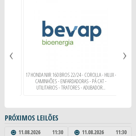
‹
›
RES CASE,
S DE
17 HONDA NXR 160 BROS 22/24 - COROLLA - HILUX -
CAMINH
CAMINHÕES - ENFARDADORAS - PÁ CAT -
UTILITARIOS - TRATORES - ADUBADOR...
PRÓXIMOS LEILÕES
11.08.2026
11:30
11.08.2026
11:30