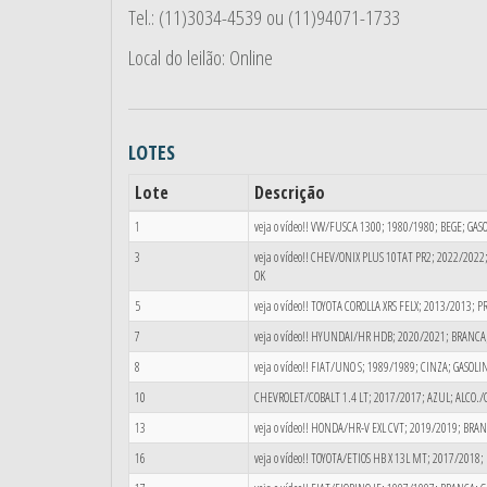
Tel.: (11)3034-4539 ou (11)94071-1733
Local do leilão: Online
LOTES
Lote
Descrição
1
veja o vídeo!! VW/FUSCA 1300; 1980/1980; BEGE; GA
3
veja o vídeo!! CHEV/ONIX PLUS 10TAT PR2; 2022/202
OK
5
veja o vídeo!! TOYOTA COROLLA XRS FELX; 2013/2013;
7
veja o vídeo!! HYUNDAI/HR HDB; 2020/2021; BRANCA
8
veja o vídeo!! FIAT/UNO S; 1989/1989; CINZA; GASO
10
CHEVROLET/COBALT 1.4 LT; 2017/2017; AZUL; ALCO.
13
veja o vídeo!! HONDA/HR-V EXL CVT; 2019/2019; BRA
16
veja o vídeo!! TOYOTA/ETIOS HB X 13L MT; 2017/201