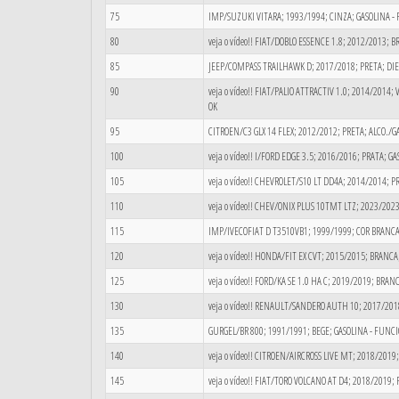
75
IMP/SUZUKI VITARA; 1993/1994; CINZA; GASOLINA 
80
veja o vídeo!! FIAT/DOBLO ESSENCE 1.8; 2012/2013;
85
JEEP/COMPASS TRAILHAWK D; 2017/2018; PRETA; DI
90
veja o vídeo!! FIAT/PALIO ATTRACTIV 1.0; 2014/2014
OK
95
CITROEN/C3 GLX 14 FLEX; 2012/2012; PRETA; ALCO./
100
veja o vídeo!! I/FORD EDGE 3.5; 2016/2016; PRATA;
105
veja o vídeo!! CHEVROLET/S10 LT DD4A; 2014/2014; 
110
veja o vídeo!! CHEV/ONIX PLUS 10TMT LTZ; 2023/20
115
IMP/IVECOFIAT D T3510VB1; 1999/1999; COR BRANC
120
veja o vídeo!! HONDA/FIT EX CVT; 2015/2015; BRANCA
125
veja o vídeo!! FORD/KA SE 1.0 HA C; 2019/2019; BRA
130
veja o vídeo!! RENAULT/SANDERO AUTH 10; 2017/20
135
GURGEL/BR 800; 1991/1991; BEGE; GASOLINA - FUN
140
veja o vídeo!! CITROEN/AIRCROSS LIVE MT; 2018/20
145
veja o vídeo!! FIAT/TORO VOLCANO AT D4; 2018/2019;