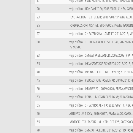
17
veja o vídeo!! FIAT/FIORINO IE; 1997/1997; BRANCA
20
veja o vídeo!! HONDA/FIT EX; 2008/2008; CINZA; GA
23
TOYOTA/ETIOS HB X 13L MT; 2016/2017; PRATA; ALCO.
25
FORD/ECOSPORT XLS 1.6L; 2004/2005; PRATA; GASOL
27
veja o vídeo!! CHEV/PRISMA 1.0MT LT; 2014/2015; 
30
veja o vídeo!! CITROEN/C4CACTUS FEEL AT; 2022/2023;
79.935,00
33
veja o vídeo!! GM/ASTRA SEDAN CD; 2002/2003; PRA
35
veja o vídeo!! I/KIA SPORTAGE EX2 OFFG4; 2015/2015
40
veja o vídeo!! I/RENAULT FLUENCE DYN PL; 2016/20
45
veja o vídeo!! PEUGEOT/207PASSION XR; 2010/2011; 
50
veja o vídeo!! I/BMW 320I; 2019/2020; PRETA; GASOL
53
veja o vídeo!! RENAULT/LOGAN EXPR 16 M; 2014/201
55
veja o vídeo!! CHEV/TRACKER T A; 2020/2021; CINZA; 
60
AUDI/A3 LM 150CV; 2016/2017; PRATA; ALCO./GASOL. -
65
MOTOCICLETA JTA/SUZUKI INTRUDER 125; 2007/200
70
veja o vídeo!! GM/ZAFIRA ELITE; 2011/2012; PRATA; 