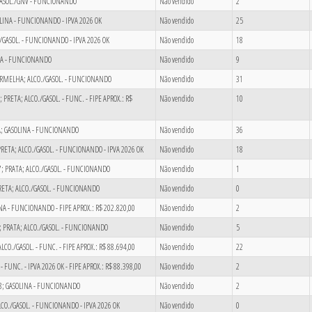
; GASOL./GNV - FUNCIONANDO
Não vendido
2
SOLINA - FUNCIONANDO - IPVA 2026 OK
Não vendido
25
/GASOL. - FUNCIONANDO - IPVA 2026 OK
Não vendido
18
INA - FUNCIONANDO
Não vendido
9
VERMELHA; ALCO./GASOL. - FUNCIONANDO
Não vendido
31
 PRETA; ALCO./GASOL. - FUNC. - FIPE APROX.: R$
Não vendido
10
TA; GASOLINA - FUNCIONANDO
Não vendido
36
; PRETA; ALCO./GASOL. - FUNCIONANDO - IPVA 2026 OK
Não vendido
18
17; PRATA; ALCO./GASOL. - FUNCIONANDO
Não vendido
1
PRETA; ALCO./GASOL. - FUNCIONANDO
Não vendido
0
INA - FUNCIONANDO - FIPE APROX.: R$ 202.820,00
Não vendido
2
4; PRATA; ALCO./GASOL. - FUNCIONANDO
Não vendido
5
ALCO./GASOL. - FUNC. - FIPE APROX.: R$ 88.694,00
Não vendido
22
 FUNC. - IPVA 2026 OK - FIPE APROX.: R$ 88.398,00
Não vendido
2
8; GASOLINA - FUNCIONANDO
Não vendido
2
ALCO./GASOL. - FUNCIONANDO - IPVA 2026 OK
Não vendido
0