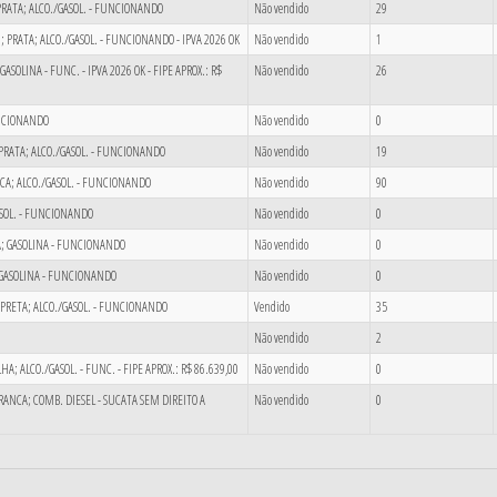
; PRATA; ALCO./GASOL. - FUNCIONANDO
Não vendido
29
8; PRATA; ALCO./GASOL. - FUNCIONANDO - IPVA 2026 OK
Não vendido
1
GASOLINA - FUNC. - IPVA 2026 OK - FIPE APROX.: R$
Não vendido
26
UNCIONANDO
Não vendido
0
; PRATA; ALCO./GASOL. - FUNCIONANDO
Não vendido
19
ANCA; ALCO./GASOL. - FUNCIONANDO
Não vendido
90
ASOL. - FUNCIONANDO
Não vendido
0
TA; GASOLINA - FUNCIONANDO
Não vendido
0
A; GASOLINA - FUNCIONANDO
Não vendido
0
; PRETA; ALCO./GASOL. - FUNCIONANDO
Vendido
35
Não vendido
2
A; ALCO./GASOL. - FUNC. - FIPE APROX.: R$ 86.639,00
Não vendido
0
ANCA; COMB. DIESEL - SUCATA SEM DIREITO A
Não vendido
0