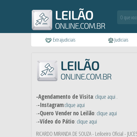
Extrajudiciais
Judiciais
-Agendamento de Visita
:
clique aqui
.
-
-Instagram
:
clique aqui
-
-Quero Vender no Leilão
:
clique aqui
-
-Vídeo do Pátio
:
clique aqui
RICARDO MIRANDA DE SOUZA
- Leiloeiro Oficial - JUC