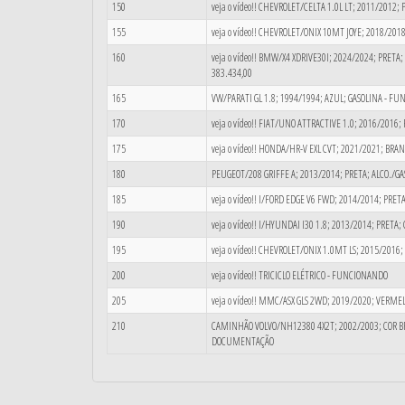
150
veja o vídeo!! CHEVROLET/CELTA 1.0L LT; 2011/2012
155
veja o vídeo!! CHEVROLET/ONIX 10MT JOYE; 2018/201
160
veja o vídeo!! BMW/X4 XDRIVE30I; 2024/2024; PRETA; 
383.434,00
165
VW/PARATI GL 1.8; 1994/1994; AZUL; GASOLINA - F
170
veja o vídeo!! FIAT/UNO ATTRACTIVE 1.0; 2016/2016
175
veja o vídeo!! HONDA/HR-V EXL CVT; 2021/2021; BR
180
PEUGEOT/208 GRIFFE A; 2013/2014; PRETA; ALCO./G
185
veja o vídeo!! I/FORD EDGE V6 FWD; 2014/2014; PRE
190
veja o vídeo!! I/HYUNDAI I30 1.8; 2013/2014; PRET
195
veja o vídeo!! CHEVROLET/ONIX 1.0MT LS; 2015/2016
200
veja o vídeo!! TRICICLO ELÉTRICO - FUNCIONANDO
205
veja o vídeo!! MMC/ASX GLS 2WD; 2019/2020; VERMELH
210
CAMINHÃO VOLVO/NH12380 4X2T; 2002/2003; COR BR
DOCUMENTAÇÃO