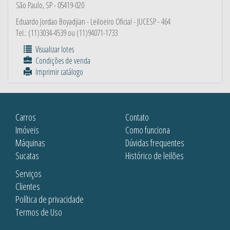
São Paulo, SP - 05419-020
Eduardo Jordao Boyadjian
- Leiloeiro Oficial - JUCESP - 464
Tel.: (11)3034-4539 ou (11)94071-1733
Visualizar lotes
Condições de venda
Imprimir catálogo
Carros
Contato
Imóveis
Como funciona
Máquinas
Dúvidas frequentes
Sucatas
Histórico de leilões
Serviços
Clientes
Política de privacidade
Termos de Uso