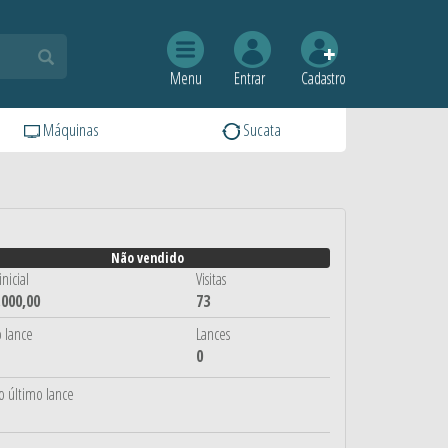
Menu
Entrar
Cadastro
Máquinas
Sucata
Não vendido
nicial
Visitas
.000,00
73
 lance
Lances
0
o último lance