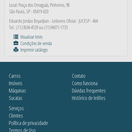
Local: Praça dos Omaguás, Pinheiros, 98
São Paulo, SP - 05419-020
Eduardo Jordao Boyadjian
- Leiloeiro Oficial - JUCESP - 464
Tel.: (11)3034-4539 ou (11)94071-1733
Visualizar lotes
Condições de venda
Imprimir catálogo
Carros
Contato
Imóveis
Como funciona
Máquinas
Dúvidas frequentes
Sucatas
Histórico de leilões
Serviços
Clientes
Política de privacidade
Termos de Uso