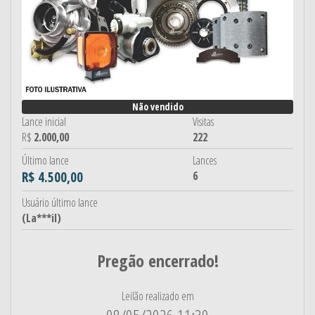
Não vendido
Lance inicial
Visitas
R$
2.000,00
222
Último lance
Lances
R$ 4.500,00
6
Usuário último lance
(La***il)
Pregão encerrado!
Leilão realizado em