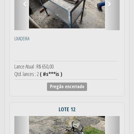
LIXADEIRA
Lance Atual : R$ 650,00
Qtd. lances : 2
( #s***is )
Pregão encerrado
LOTE 12
Anterior
Próximo