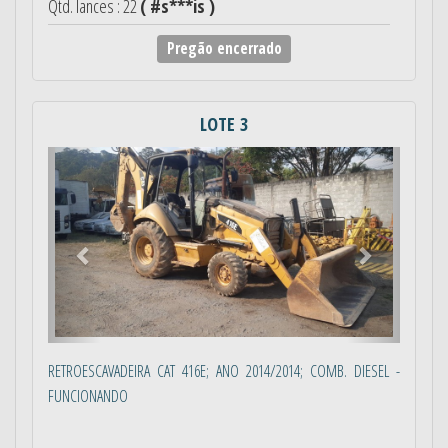
Qtd. lances : 22
( #s***is )
Pregão encerrado
LOTE 3
Anterior
Próximo
RETROESCAVADEIRA CAT 416E; ANO 2014/2014; COMB. DIESEL -
FUNCIONANDO