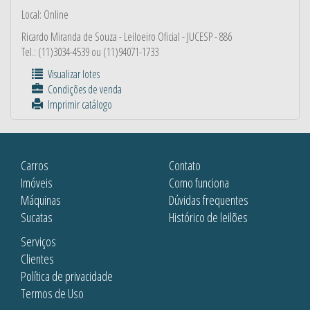
Local: Online
Ricardo Miranda de Souza
- Leiloeiro Oficial - JUCESP - 886
Tel.: (11)3034-4539 ou (11)94071-1733
Visualizar lotes
Condições de venda
Imprimir catálogo
Carros
Contato
Imóveis
Como funciona
Máquinas
Dúvidas frequentes
Sucatas
Histórico de leilões
Serviços
Clientes
Política de privacidade
Termos de Uso