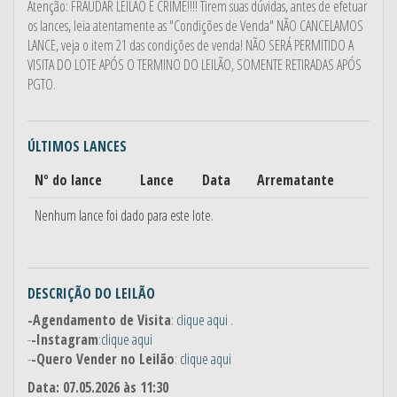
Atenção: FRAUDAR LEILÃO É CRIME!!!! Tirem suas dúvidas, antes de efetuar
os lances, leia atentamente as "Condições de Venda" NÃO CANCELAMOS
LANCE, veja o item 21 das condições de venda! NÃO SERÁ PERMITIDO A
VISITA DO LOTE APÓS O TERMINO DO LEILÃO, SOMENTE RETIRADAS APÓS
PGTO.
ÚLTIMOS LANCES
Nº do lance
Lance
Data
Arrematante
Nenhum lance foi dado para este lote.
DESCRIÇÃO DO LEILÃO
-Agendamento de Visita
:
clique aqui
.
-
-Instagram
:
clique aqui
-
-Quero Vender no Leilão
:
clique aqui
Data: 07.05.2026 às 11:30