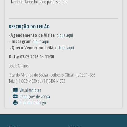
Nenhum lance foi dado para este lote.
DESCRIÇÃO DO LEILÃO
-Agendamento de Visita
:
clique aqui
.
-
-Instagram
:
clique aqui
-
-Quero Vender no Leilão
:
clique aqui
Data: 07.05.2026 às 11:30
Local: Online
Ricardo Miranda de Souza
- Leiloeiro Oficial - JUCESP - 886
Tel.: (11)3034-4539 ou (11)94071-1733
Visualizar lotes
Condições de venda
Imprimir catálogo