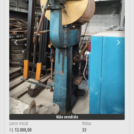
Não vendido
Lance inicial
Visitas
R$
13.000,00
33