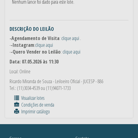
Nenhum lance foi dado para este lote.
DESCRIÇÃO DO LEILÃO
-Agendamento de Visita
:
clique aqui
.
-
-Instagram
:
clique aqui
-
-Quero Vender no Leilão
:
clique aqui
Data: 07.05.2026 às 11:30
Local: Online
Ricardo Miranda de Souza
- Leiloeiro Oficial - JUCESP - 886
Tel.: (11)3034-4539 ou (11)94071-1733
Visualizar lotes
Condições de venda
Imprimir catálogo