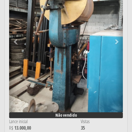
Não vendido
Lance inicial
Visitas
R$
13.000,00
35