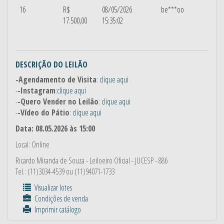
16
R$
08/05/2026
be***oo
17.500,00
15:35:02
DESCRIÇÃO DO LEILÃO
-Agendamento de Visita
:
clique aqui
.
-
-Instagram
:
clique aqui
-
-Quero Vender no Leilão
:
clique aqui
-
-Vídeo do Pátio
:
clique aqui
Data: 08.05.2026 às 15:00
Local: Online
Ricardo Miranda de Souza
- Leiloeiro Oficial - JUCESP - 886
Tel.: (11)3034-4539 ou (11)94071-1733
Visualizar lotes
Condições de venda
Imprimir catálogo