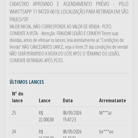
CADASTRO APROVADO E AGENDAMENTO PRÉVIO - PELO
WHATTSAPP 11 94720-0619, LOCALIZAÇÃO PARA RETIRADA EM SÃO
PAULO/SP.
VALOR INICIAL, NÃO CORRESPONDE AO VALOR DE VENDA - PGTO.
SOMENTE A VISTA. - Atenção: FRAUDAR LEILÃO É CRIME!!!! Tirem suas
dúvidas, antes de efetuar os lances, leia atentamente as "Condições de
Venda" NÃO CANCELAMOS LANCE, veja o item 21 das condições de venda!
NÃO SERÁ PERMITIDO A VISITA DO LOTE APÓS O TÉRMINO DO LEILÃO,
SOMENTE RETIRADAS APÓS PGTO.
ÚLTIMOS LANCES
Nº do
lance
Lance
Data
Arrematante
25
R$
08/05/2026
Ni***az
22.000,00
15:47:23
24
R$
08/05/2026
be***oo