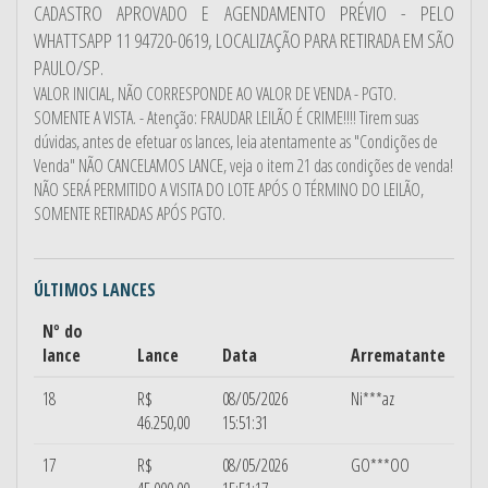
CADASTRO APROVADO E AGENDAMENTO PRÉVIO - PELO
WHATTSAPP 11 94720-0619, LOCALIZAÇÃO PARA RETIRADA EM SÃO
PAULO/SP.
VALOR INICIAL, NÃO CORRESPONDE AO VALOR DE VENDA - PGTO.
SOMENTE A VISTA. - Atenção: FRAUDAR LEILÃO É CRIME!!!! Tirem suas
dúvidas, antes de efetuar os lances, leia atentamente as "Condições de
Venda" NÃO CANCELAMOS LANCE, veja o item 21 das condições de venda!
NÃO SERÁ PERMITIDO A VISITA DO LOTE APÓS O TÉRMINO DO LEILÃO,
SOMENTE RETIRADAS APÓS PGTO.
ÚLTIMOS LANCES
Nº do
lance
Lance
Data
Arrematante
18
R$
08/05/2026
Ni***az
46.250,00
15:51:31
17
R$
08/05/2026
GO***OO