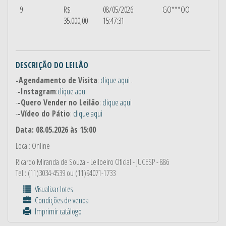
9
R$
08/05/2026
GO***OO
35.000,00
15:47:31
DESCRIÇÃO DO LEILÃO
-Agendamento de Visita
:
clique aqui
.
-
-Instagram
:
clique aqui
-
-Quero Vender no Leilão
:
clique aqui
-
-Vídeo do Pátio
:
clique aqui
Data: 08.05.2026 às 15:00
Local: Online
Ricardo Miranda de Souza
- Leiloeiro Oficial - JUCESP - 886
Tel.: (11)3034-4539 ou (11)94071-1733
Visualizar lotes
Condições de venda
Imprimir catálogo