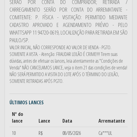
SERÃO POR CONTA DO COMPRADOR; RETIRADA /
CARREGAMENTO SERÃO POR CONTA DO ARREMATANTE -
COMITENTE: P. FÍSICA - VISITAÇÃO: PERMITIDO MEDIANTE
CADASTRO APROVADO E AGENDAMENTO PRÉVIO - PELO
WHATTSAPP 11 94720-0619, LOCALIZAÇÃO PARA RETIRADA EM SÃO
PAULO/SP.
VALOR INICIAL, NÃO CORRESPONDE AO VALOR DE VENDA - PGTO.
SOMENTE A VISTA. - Atenção: FRAUDAR LEILÃO É CRIME!!!! Tirem suas
dúvidas, antes de efetuar os lances, leia atentamente as "Condições de
Venda" NÃO CANCELAMOS LANCE, veja o item 21 das condições de venda!
NÃO SERÁ PERMITIDO A VISITA DO LOTE APÓS O TÉRMINO DO LEILÃO,
SOMENTE RETIRADAS APÓS PGTO.
ÚLTIMOS LANCES
Nº do
lance
Lance
Data
Arrematante
10
R$
08/05/2026
Ca***UL