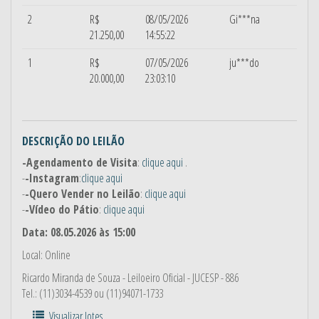
2
R$
08/05/2026
Gi***na
21.250,00
14:55:22
1
R$
07/05/2026
ju***do
20.000,00
23:03:10
DESCRIÇÃO DO LEILÃO
-Agendamento de Visita
:
clique aqui
.
-
-Instagram
:
clique aqui
-
-Quero Vender no Leilão
:
clique aqui
-
-Vídeo do Pátio
:
clique aqui
Data: 08.05.2026 às 15:00
Local: Online
Ricardo Miranda de Souza
- Leiloeiro Oficial - JUCESP - 886
Tel.: (11)3034-4539 ou (11)94071-1733
Visualizar lotes