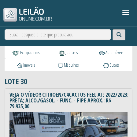
Extrajudiciais
Judiciais
Automóveis
Imoveis
Máquinas
Sucata
LOTE 30
VEJA O VÍDEO!! CITROEN/C4CACTUS FEEL AT; 2022/2023;
PRETA; ALCO./GASOL. - FUNC. - FIPE APROX.: R$
79.935,00
Anterior
Próxi