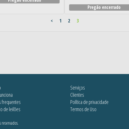
Pregão encerrado
<
1
2
3
o
Serviços
unciona
Clientes
s frequentes
Política de privacidade
co de leilões
Termos de Uso
s reservados.