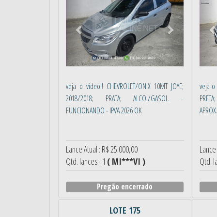
veja o vídeo!! CHEVROLET/ONIX 10MT JOYE;
veja o
2018/2018; PRATA; ALCO./GASOL. -
PRETA;
FUNCIONANDO - IPVA 2026 OK
APROX.:
Lance Atual : R$ 25.000,00
Lance 
Qtd. lances : 1
( MI***VI )
Qtd. l
Pregão encerrado
LOTE 175