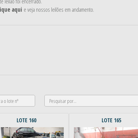
te leilão foi encerrado.
lique aqui
e veja nossos leilões em andamento.
LOTE 160
LOTE 165
erior
Próximo
Anterior