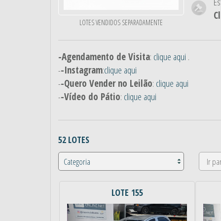
Es
C
LOTES VENDIDOS SEPARADAMENTE
-Agendamento de Visita
:
clique aqui
.
-
-Instagram
:
clique aqui
-
-Quero Vender no Leilão
:
clique aqui
-
-Vídeo do Pátio
:
clique aqui
52 LOTES
LOTE 155
Anterior
Próximo
Ant