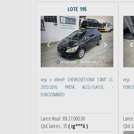
LOTE 195
Anterior
Próximo
Ant
veja o vídeo!! CHEVROLET/ONIX 1.0MT LS;
veja 
2015/2016; PRETA; ALCO./GASOL. -
FUNC
FUNCIONANDO
Lance Atual : R$ 27.000,00
Lance 
Qtd. lances : 35
( ig***ii )
Qtd. l