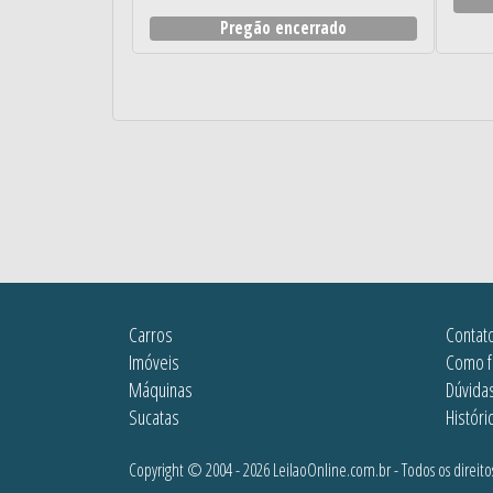
Pregão encerrado
Carros
Contat
Imóveis
Como f
Máquinas
Dúvida
Sucatas
Históri
Copyright © 2004 - 2026 LeilaoOnline.com.br - Todos os direito