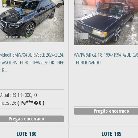
 vídeo!! BMW/X4 XDRIVE30I; 2024/2024;
VW/PARATI GL 1.8; 1994/1994; AZUL; G
 GASOLINA - FUNC. - IPVA 2026 OK - FIPE
- FUNCIONANDO
 R...
Atual : R$ 185.000,00
ances : 26
( Pe***�0 )
Pregão encerrado
Pregão encerrado
LOTE 180
LOTE 185