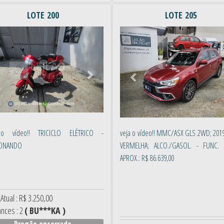
LOTE 200
LOTE 205
erior
Próximo
Anterior
o vídeo!! TRICICLO ELÉTRICO -
veja o vídeo!! MMC/ASX GLS 2WD; 201
IONANDO
VERMELHA; ALCO./GASOL. - FUNC. 
APROX.: R$ 86.639,00
Atual : R$ 3.250,00
ances : 2
( BU***KA )
Pregão encerrado