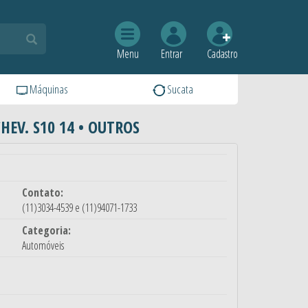
Menu
Entrar
Cadastro
Máquinas
Sucata
CHEV. S10 14 • OUTROS
Contato:
(11)3034-4539 e (11)94071-1733
Categoria:
Automóveis