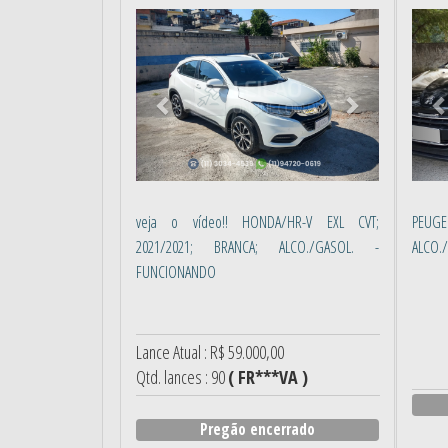
Anterior
Próximo
Ant
veja o vídeo!! HONDA/HR-V EXL CVT;
PEUGE
2021/2021; BRANCA; ALCO./GASOL. -
ALCO.
FUNCIONANDO
Lance Atual : R$ 59.000,00
Qtd. lances : 90
( FR***VA )
Pregão encerrado