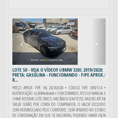
Anterior
Próximo
LOTE 50
- VEJA O VÍDEO!! I/BMW 320I; 2019/2020;
PRETA; GASOLINA - FUNCIONANDO - FIPE APROX.:
R...
PREÇO APROX. FIPE: R$ 202.820,00 • CÓDIGO FIPE: 009213-4 •
AUTENTICAÇÃO: kz3694xt6kdd6 • FUNCIONANDO; POSSUI MANUAL E
CHAVE RESERVA; LOTE ÚNICO; MECÂNICA SEM TESTE; MULTAS ATÉ R$
500,00 SERÃO POR CONTA DO COMPRADOR, O VALOR EXCEDIDO
SERÁ REEMBOLSADO PELO COMITENTE; SERÁ VENDIDO NO ESTADO
DE CONSERVAÇÃO EM QUE SE ENCONTRA, PODENDO HAVER FALTA