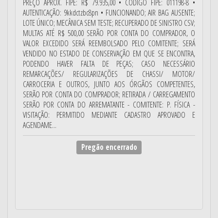
PREÇO APROX. FIPE: R$ 79.935,00 • CÓDIGO FIPE: 011198-8 •
AUTENTICAÇÃO: 9kkdctzbc8pn • FUNCIONANDO; AIR BAG AUSENTE;
LOTE ÚNICO; MECÂNICA SEM TESTE; RECUPERADO DE SINISTRO CSV;
MULTAS ATÉ R$ 500,00 SERÃO POR CONTA DO COMPRADOR, O
VALOR EXCEDIDO SERÁ REEMBOLSADO PELO COMITENTE; SERÁ
VENDIDO NO ESTADO DE CONSERVAÇÃO EM QUE SE ENCONTRA,
PODENDO HAVER FALTA DE PEÇAS; CASO NECESSÁRIO
REMARCAÇÕES/ REGULARIZAÇÕES DE CHASSI/ MOTOR/
CARROCERIA E OUTROS, JUNTO AOS ÓRGÃOS COMPETENTES,
SERÃO POR CONTA DO COMPRADOR; RETIRADA / CARREGAMENTO
SERÃO POR CONTA DO ARREMATANTE - COMITENTE: P. FÍSICA -
VISITAÇÃO: PERMITIDO MEDIANTE CADASTRO APROVADO E
AGENDAME...
Pregão encerrado